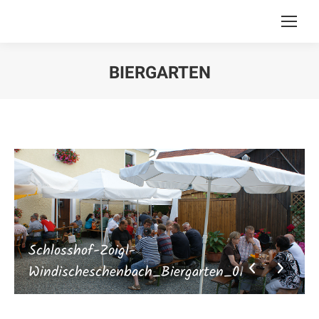
BIERGARTEN
Sie befinden sich hier:
Schlosshof-Zoigl-
Windischeschenbach_Biergarten_01