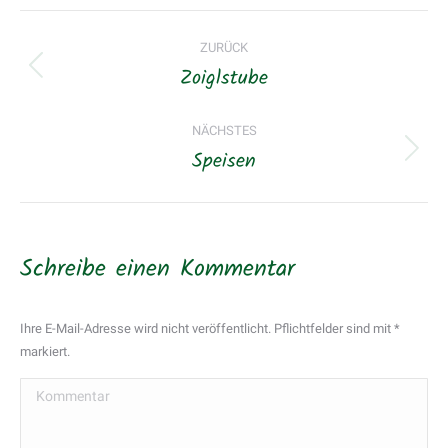
Album-
ZURÜCK
Navigation
Zoiglstube
Vorheriges
Album:
NÄCHSTES
Speisen
Nächstes
Album:
Schreibe einen Kommentar
Ihre E-Mail-Adresse wird nicht veröffentlicht. Pflichtfelder sind mit
*
markiert.
Kommentar